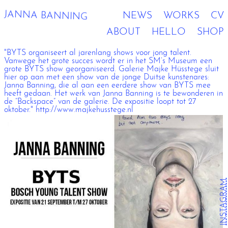
JANNA BANNING
NEWS
WORKS
CV
ABOUT
HELLO
SHOP
"BYTS organiseert al jarenlang shows voor jong talent.
Vanwege het grote succes wordt er in het SM’s Museum een
grote BYTS show georganiseerd. Galerie Majke Hüsstege sluit
hier op aan met een show van de jonge Duitse kunstenares:
Janna Banning, die al aan een eerdere show van BYTS mee
heeft gedaan. Het werk van Janna Banning is te bewonderen in
de “Backspace” van de galerie. De expositie loopt tot 27
oktober." http://www.majkehusstege.nl
INSTAGRAM